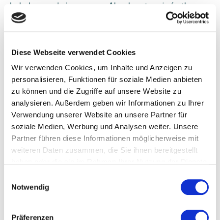
beheben und einen neuen Abnahmetermin festlegen.
Meldet der Kunde keine während der Testphase
aufgetretenen abnahmeverhindernde Mängel
unmittelbar nach Beendigung der Abnahme
Diese Webseite verwendet Cookies
schriftlich, ist die Abnahme erfolgreich. Nutzt der
Wir verwenden Cookies, um Inhalte und Anzeigen zu
Kunde die gelieferten/zur Verfügung gestellten
personalisieren, Funktionen für soziale Medien anbieten
Programme im Echtbetrieb bereits vor der Abnahme
zu können und die Zugriffe auf unsere Website zu
(Produktivbetrieb bzw Go-Live), gilt das Programm als
analysieren. Außerdem geben wir Informationen zu Ihrer
abgenommen.
Verwendung unserer Website an unsere Partner für
6. Eigentumsvorbehalt/Vorbehalt der
soziale Medien, Werbung und Analysen weiter. Unsere
Lizenz
Partner führen diese Informationen möglicherweise mit
weiteren Daten zusammen, die Sie ihnen bereitgestellt
iT-Knowledge behält sich bis zur vollständigen
haben oder die sie im Rahmen Ihrer Nutzung der Dienste
Bezahlung des vereinbarten Kaufpreises das
gesammelt haben.
Einwilligungsauswahl
Eigentum am Kaufgegenstand vor. Hinsichtlich
Notwendig
Hardware ist der Kunde verpflichtet, die
kaufgegenständlichen Geräte samt Zubehör und
Präferenzen